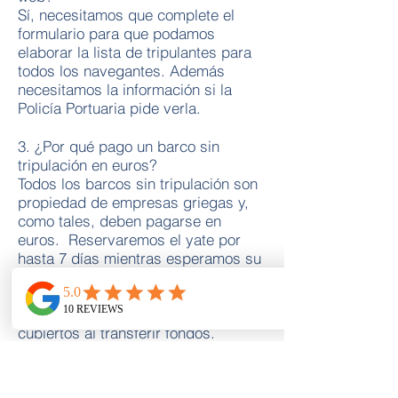
Sí, necesitamos que complete el
formulario para que podamos
elaborar la lista de tripulantes para
todos los navegantes. Además
necesitamos la información si la
Policía Portuaria pide verla.
3. ¿Por qué pago un barco sin
tripulación en euros?
Todos los barcos sin tripulación son
propiedad de empresas griegas y,
como tales, deben pagarse en
euros. Reservaremos el yate por
hasta 7 días mientras esperamos su
depósito o pago completo. Y le
pedimos que se asegure de que
todos los cargos bancarios estén
cubiertos al transferir fondos.
4. Reservé un 40′ pero ahora tengo
un 42′, ¿cómo es que?