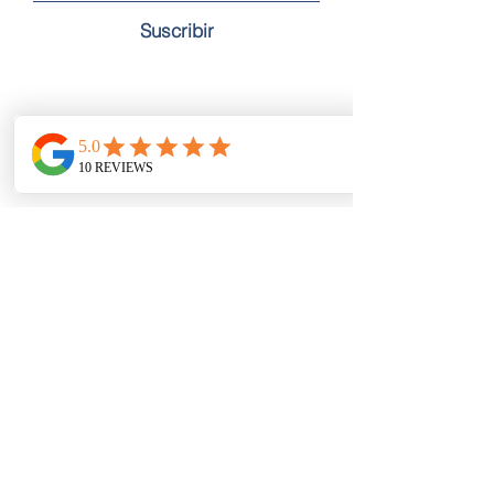
Suscribir
Vacaciones activas Grecia
Nr. Nidri Marine
Nidri
Isla Lefkas 31084
Prices
Holiday Options
Bareboat/Flotilla
Skippered Charter
Luxury Charter
Learn to sail/Improvers/Advanced
Contact
Q's & A's
Booking
Terms & Conditions
info@actividadvacacionesgrecia.com
Oficina/Hogar:
01884 798804
Términos y condiciones