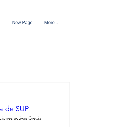
3
New Page
More...
a de SUP
ciones activas Grecia