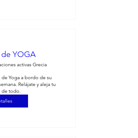
 de YOGA
aciones activas Grecia
l de Yoga a bordo de su 
emana. Relájate y aleja tu 
 de todo.
talles