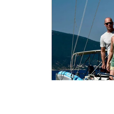
Vacaciones activas Grecia
Nr. Nidri Marine
Nidri
Isla Lefkas 31084