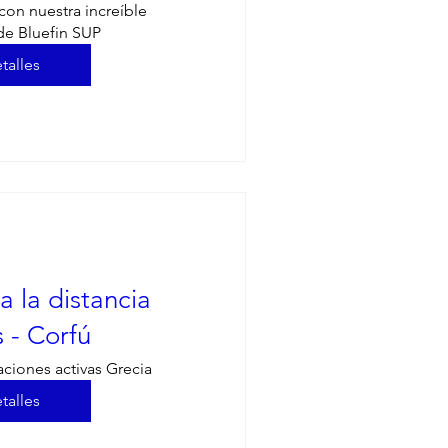
on nuestra increíble 
de Bluefin SUP
talles
a la distancia
 - Corfú
aciones activas Grecia
talles