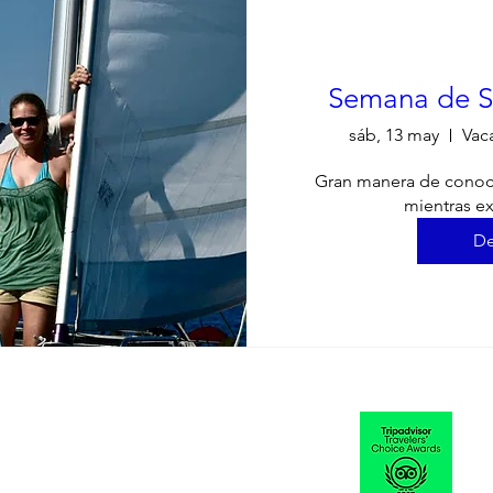
Semana de So
sáb, 13 may
Vac
Gran manera de conoce
mientras ex
De
info@actividadvacacionesgrecia.com
Oficina/Hogar: 01884 798804
Términos y condiciones