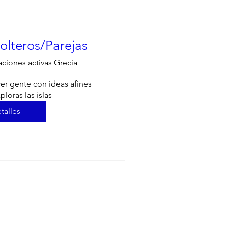
lteros/Parejas
aciones activas Grecia
r gente con ideas afines 
ploras las islas
talles
Prices
Holiday Options
Bareboat/Flotilla
Skippered Charter