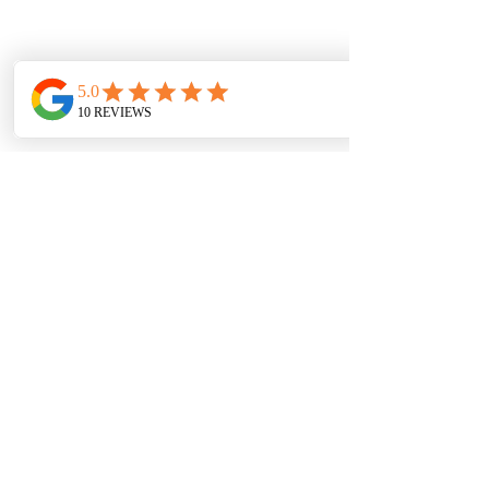
Aktivní dovolená Řecko
Nr Nidri Marine
Nidri
Ostrov Lefkas 31084
Prices
Holiday Options
Bareboat/Flotilla
Skippered Charter
Luxury Charter
Learn to sail/Improvers/Advanced
Contact
Q's & A's
Booking
Terms & Conditions
info@activityholidaysgreece.com
Kancelář/Domov:
01884 798804
Všeobecné obchodní podmínky