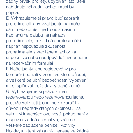
žádný prvek pro lety, ubytování atd. Je-li
nabídnuta náhradní jachta, musí být
přijata.
E. Vyhrazujeme si právo buď zabránit
pronajímateli, aby vzal jachtu na moře
sám, nebo umístit jednoho z našich
kapitánů na palubu na náklady
pronajímatele, pokud náš profesionální
kapitán nepovažuje zkušenosti
pronajímatele s kapitánem jachty za
uspokojivé nebo neodpovídají uvedenému
na rezervačním formuláři.
F. Naše jachty jsou registrovány pro
komerční použití v zemi, ve které působí,
a veškeré palubní bezpečnostní vybavení
musí splňovat požadavky dané země.
G. Vyhrazujeme si právo změnit
rezervovanou nebo rezervovanou jachtu,
protože velikosti jachet nelze zaručit z
důvodu nepředvídaných okolností. Za
velmi výjimečných okolností, pokud není k
dispozici žádná alternativa, vrátíme
veškeré zaplacené peníze. Activity
Holidays, které zákazník nenese za žádné