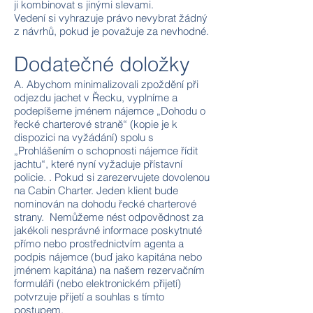
ji kombinovat s jinými slevami.
Vedení si vyhrazuje právo nevybrat žádný
z návrhů, pokud je považuje za nevhodné.
Dodatečné doložky
A. Abychom minimalizovali zpoždění při
odjezdu jachet v Řecku, vyplníme a
podepíšeme jménem nájemce „Dohodu o
řecké charterové straně“ (kopie je k
dispozici na vyžádání) spolu s
„Prohlášením o schopnosti nájemce řídit
jachtu“, které nyní vyžaduje přístavní
policie. . Pokud si zarezervujete dovolenou
na Cabin Charter. Jeden klient bude
nominován na dohodu řecké charterové
strany. Nemůžeme nést odpovědnost za
jakékoli nesprávné informace poskytnuté
přímo nebo prostřednictvím agenta a
podpis nájemce (buď jako kapitána nebo
jménem kapitána) na našem rezervačním
formuláři (nebo elektronickém přijetí)
potvrzuje přijetí a souhlas s tímto
postupem.