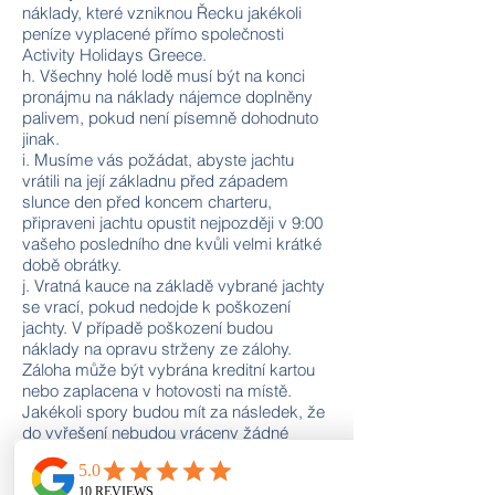
náklady, které vzniknou Řecku jakékoli
peníze vyplacené přímo společnosti
Activity Holidays Greece.
h. Všechny holé lodě musí být na konci
pronájmu na náklady nájemce doplněny
palivem, pokud není písemně dohodnuto
jinak.
i. Musíme vás požádat, abyste jachtu
vrátili na její základnu před západem
slunce den před koncem charteru,
připraveni jachtu opustit nejpozději v 9:00
vašeho posledního dne kvůli velmi krátké
době obrátky.
j. Vratná kauce na základě vybrané jachty
se vrací, pokud nedojde k poškození
jachty. V případě poškození budou
náklady na opravu strženy ze zálohy.
Záloha může být vybrána kreditní kartou
nebo zaplacena v hotovosti na místě.
Jakékoli spory budou mít za následek, že
do vyřešení nebudou vráceny žádné
bezpečnostní zálohy.
k. Při najímání skippera v půjčovně