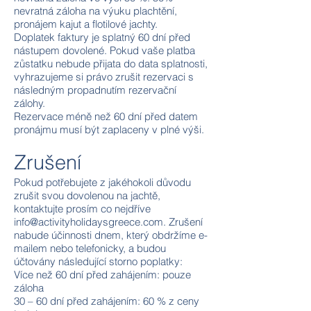
nevratná záloha na výuku plachtění,
pronájem kajut a flotilové jachty.
Doplatek faktury je splatný 60 dní před
nástupem dovolené. Pokud vaše platba
zůstatku nebude přijata do data splatnosti,
vyhrazujeme si právo zrušit rezervaci s
následným propadnutím rezervační
zálohy.
Rezervace méně než 60 dní před datem
pronájmu musí být zaplaceny v plné výši.
Zrušení
Pokud potřebujete z jakéhokoli důvodu
zrušit svou dovolenou na jachtě,
kontaktujte prosím co nejdříve
info@activityholidaysgreece.com
. Zrušení
nabude účinnosti dnem, který obdržíme e-
mailem nebo telefonicky, a budou
účtovány následující storno poplatky:
Více než 60 dní před zahájením: pouze
záloha
30 – 60 dní před zahájením: 60 % z ceny