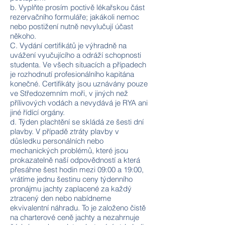
b. Vyplňte prosím poctivě lékařskou část
rezervačního formuláře; jakákoli nemoc
nebo postižení nutně nevylučují účast
někoho.
C. Vydání certifikátů je výhradně na
uvážení vyučujícího a odráží schopnosti
studenta. Ve všech situacích a případech
je rozhodnutí profesionálního kapitána
konečné. Certifikáty jsou uznávány pouze
ve Středozemním moři, v jiných než
přílivových vodách a nevydává je RYA ani
jiné řídící orgány.
d. Týden plachtění se skládá ze šesti dní
plavby. V případě ztráty plavby v
důsledku personálních nebo
mechanických problémů, které jsou
prokazatelně naší odpovědností a která
přesáhne šest hodin mezi 09:00 a 19:00,
vrátíme jednu šestinu ceny týdenního
pronájmu jachty zaplacené za každý
ztracený den nebo nabídneme
ekvivalentní náhradu. To je založeno čistě
na charterové ceně jachty a nezahrnuje