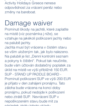
Activity Holidays Greece nenese
odpovědnost za vrácení peněz nebo
změny na bareboat.
Damage waiver
Prominutí škody na jachtě, které zaplatíte
na místě (viz poznámka j níže), se
vztahuje na jakékoli poškození jachty nebo
na palubě jachty.
​Jachta musí být vrácena v čistém stavu
se vším uloženým tak, jak bylo nalezeno.
Na palubě je list „Denní kontrolní seznam
a pokyny k čištění“. Pokud tak neučiníte,
bude vám účtován dodatečný poplatek za
úklid na místě ve výši přibližně 150 EUR.
SUP - STAND UP PADDLE BOARD -
Prominutí poškození SUP ve výši 200 EUR
je přijato v den zahájení pronájmu. Tato
záloha bude vrácena na konci doby
pronájmu, pokud nedojde k poškození
nebo ztrátě SUP. Nevrácení SUP v
nepoškozeném stavu bude mít za
následek ztrátu tohoto vkladu.