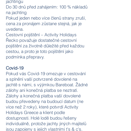
jachtingu
Do 30 dnů před zahájením: 100 % nákladů
na jachting
Pokud jeden nebo více členů strany zruší,
cena za pronájem zůstane stejná, jak je
uvedena.
Cestovní pojištění – Activity Holidays
Řecko považuje dostatečné cestovní
pojištění za životně důležité před každou
cestou, a proto je toto pojištění jako
podmínka přepravy.
Covid-19
Pokud vás Covid-19 omezuje v cestování
a splnění vaší potvrzené dovolené na
jachtě s námi, s výjimkou Bareboat. Žádné
zálohy ani konečná platba se neztratí.
Zálohy a konečná platba vaší dovolené
budou převedeny na budoucí datum (ne
více než 2 roky), které potvrdí Activity
Holidays Greece a klient podle
dostupnosti. Holé lodě budou řešeny
individuálně, protože jachty jiných majitelů
jsou zapojeny s jejich vlastními t's & c's.