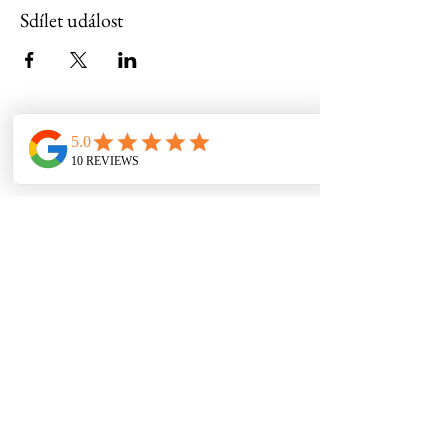
Sdílet událost
Aktivní dovolená Řecko
Nr Nidri Marine
Nidri
Ostrov Lefkas 31084
Prices
Holiday Options
Bareboat/Flotilla
Skippered Charter
Luxury Charter
Learn to sail/Improvers/Advanced
Contact
Q's & A's
Booking
Terms & Conditions
info@activityholidaysgreece.com
Kancelář/Domov:
01884 798804
Všeobecné obchodní podmínky