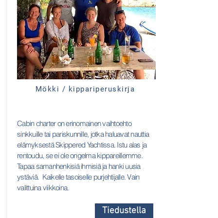
Mökki / kippariperuskirja
Cabin charter on erinomainen vaihtoehto
sinkkuille tai pariskunnille, jotka haluavat nauttia
elämyksestä Skippered Yachtissa. Istu alas ja
rentoudu, se ei ole ongelma kippareillemme.
Tapaa samanhenkisiä ihmisiä ja hanki uusia
ystäviä. Kaikelle tasoiselle purjehtijalle. Vain
valittuina viikkoina.
Tiedustella