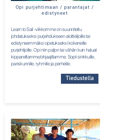
Opi purjehtimaan / parantajat /
edistyneet
Learn to Sail -viikkomme on suunniteltu
johdatukseksi purjehdukseen aloittelijoille tai
edistyneemmäksi opetukseksi kokeneille
purjehtijoille. Opi niin paljon tai vähän kuin haluat
kippareiltamme/ohjaajiltamme. Sopii sinkkuille,
pariskunnille, ryhmille ja perheille.
Tiedustella