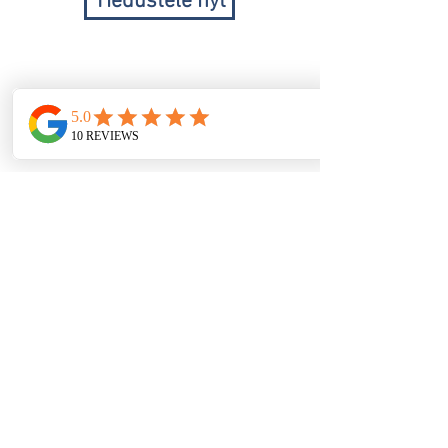
Tiedustele nyt
Aktiviteetti Lomat Kreikka
Nr Nidri Marine
Nidri
Lefkas Island 31084
Prices
Holiday Options
Bareboat/Flotilla
Skippered Charter
Luxury Charter
Learn to sail/Improvers/Advanced
Contact
Q's & A's
Booking
Terms & Conditions
info@activityholidaysgreece.com
Toimisto/koti:
01884 798804
käyttöehdot