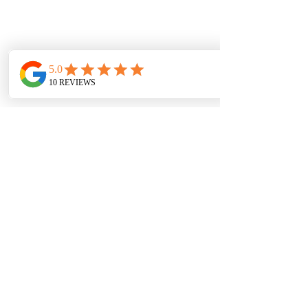
Δραστηριότητα Διακοπές Ελλάδα
Nr Nidri Marine
Νυδρί
Νήσος Λευκάδας 31084
Prices
Holiday Options
Bareboat/Flotilla
Skippered Charter
Luxury Charter
Learn to sail/Improvers/Advanced
Contact
Q's & A's
Booking
Terms & Conditions
info@activityholidaysgreece.com
Γραφείο/Οικία:
01884 798804
όροι και Προϋποθέσεις